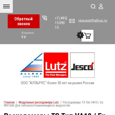
+7 (495)
Обратный
request@allrus.ru
15 090
звонок
15
Корзина
0
0
₽
ООО "АЛЛЬРУС" более 30 лет на рынке России
Главная
/
Модульные расходомеры Lutz
/
Расходомеры TS Тип VA10 / Ex-
RM10dK Для легковоспламеняющихся жидкостей