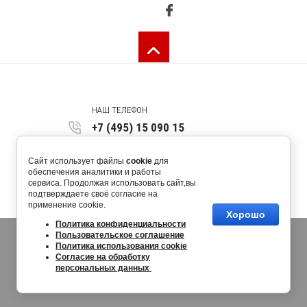
НАШ ТЕЛЕФОН
+7 (495) 15 090 15
123557, г. Москва, ул. Скаковая 36,
Сайт использует файлы
cookie
для
оф. 450 4 этаж
обеспечения аналитики и работы
сервиса. Продолжая использовать сайт,вы
request@allrus.ru
подтверждаете своё согласие на
применение cookie.
Хорошо
Политика конфиденциальности
Пользовательское соглашение
Политика использования cookie
Согласие на обработку
персональных данных
создать интернет магазин
в megagroup.ru