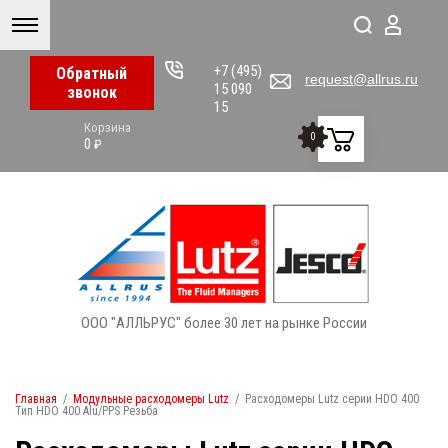
+7 (495)
Обратный
request@allrus.ru
15 090
звонок
15
Корзина
0
0
₽
ООО "АЛЛЬРУС" более 30 лет на рынке России
Главная
/
Модульные расходомеры Lutz
/
Расходомеры Lutz серии HDO 400
Тип HDO 400 Alu/PPS Резьба