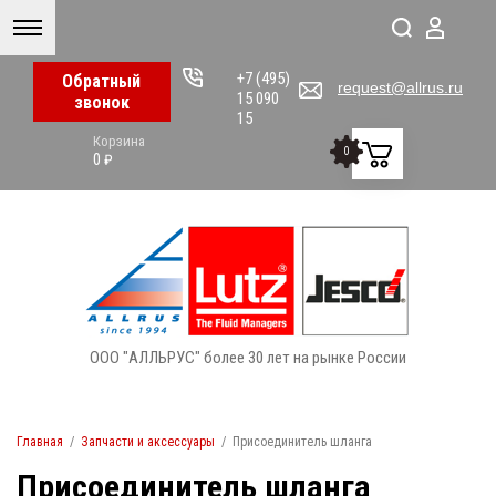
+7 (495)
Обратный
request@allrus.ru
15 090
звонок
15
Корзина
0
0
₽
ООО "АЛЛЬРУС" более 30 лет на рынке России
Главная
/
Запчасти и аксессуары
/
Присоединитель шланга
Присоединитель шланга