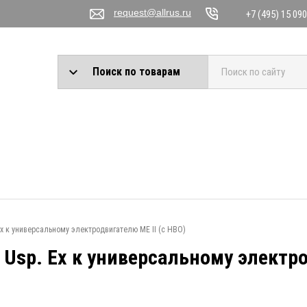
request@allrus.ru
+7 (495) 15 090
Поиск по товарам
Ex к универсальному электродвигателю ME II (с НВО)
 Usp. Ex к универсальному электро