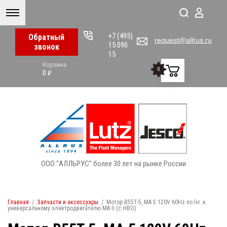
+7 (495)
Обратный
request@allrus.ru
15 090
звонок
15
Корзина
0
0
₽
ООО "АЛЛЬРУС" более 30 лет на рынке России
Главная
/
Запчасти и аксессуары
/
Мотор B55T-5, MA 5 120V 60Hz no lvr. к
универсальному электродвигателю MA II (с НВО)