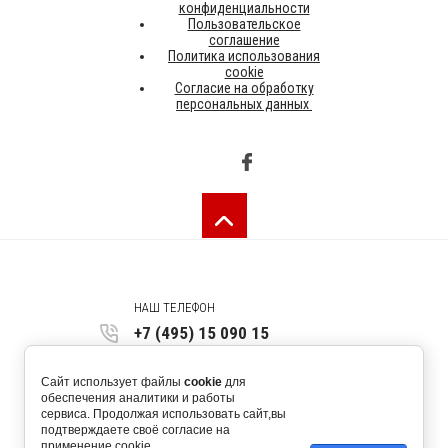
конфиденциальности
Пользовательское
соглашение
Политика использования
cookie
Согласие на обработку
персональных данных
НАШ ТЕЛЕФОН
+7 (495) 15 090 15
123557, г. Москва, ул. Скаковая 36,
Сайт использует файлы
cookie
для
оф. 450 4 этаж
обеспечения аналитики и работы
сервиса. Продолжая использовать сайт,вы
request@allrus.ru
подтверждаете своё согласие на
применение cookie.