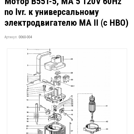
Мотор B55T-5, MA 5 120V 60Hz
no lvr. к универсальному
электродвигателю MA II (с НВО)
Артикул:
0060-004