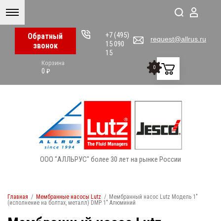
+7 (495)
Обратный
request@allrus.ru
15 090
звонок
15
Корзина
0
0
₽
ООО "АЛЛЬРУС" более 30 лет на рынке России
Главная
/
Мембранные насосы Lutz
/
Мембранный насос Lutz Модель 1"
(исполнение на болтах, металл) DMP 1" Алюминий