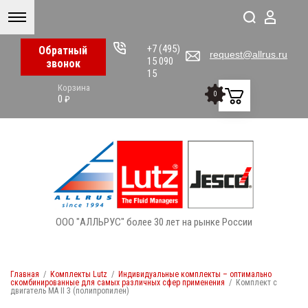
+7 (495)
Обратный
request@allrus.ru
15 090
звонок
15
Корзина
0
0
₽
ООО "АЛЛЬРУС" более 30 лет на рынке России
Главная
/
Комплекты Lutz
/
Индивидуальные комплекты – оптимально
скомбинированные для самых различных сфер применения
/
Комплект с
двигатель MA II 3 (полипропилен)