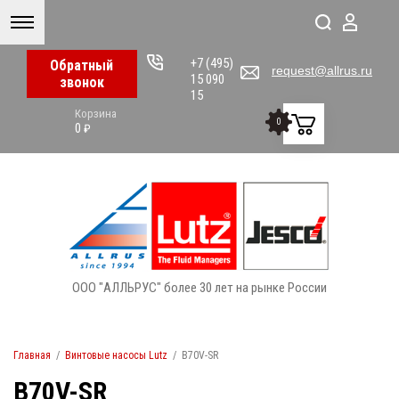
+7 (495)
Обратный
request@allrus.ru
15 090
звонок
15
Корзина
0
0
₽
ООО "АЛЛЬРУС" более 30 лет на рынке России
Главная
/
Винтовые насосы Lutz
/
B70V-SR
B70V-SR