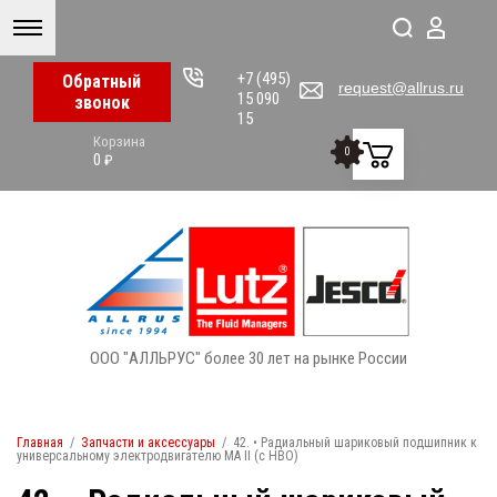
+7 (495)
Обратный
request@allrus.ru
15 090
звонок
15
Корзина
0
0
₽
ООО "АЛЛЬРУС" более 30 лет на рынке России
Главная
/
Запчасти и аксессуары
/
42. • Радиальный шариковый подшипник к
универсальному электродвигателю MA II (с НВО)