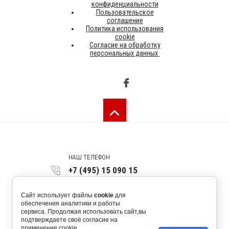
конфиденциальности
Пользовательское
соглашение
Политика использования
cookie
Согласие на обработку
персональных данных
НАШ ТЕЛЕФОН
+7 (495) 15 090 15
123557, г. Москва, ул. Скаковая 36,
Сайт использует файлы
cookie
для
оф. 450 4 этаж
обеспечения аналитики и работы
сервиса. Продолжая использовать сайт,вы
request@allrus.ru
подтверждаете своё согласие на
применение cookie.