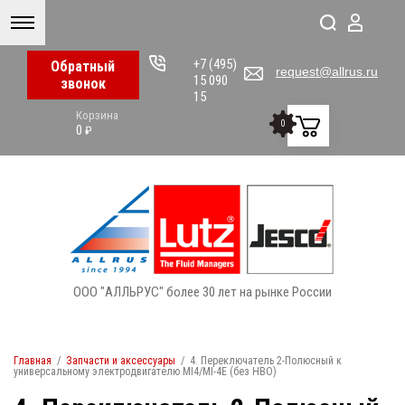
+7 (495)
Обратный
request@allrus.ru
15 090
звонок
15
Корзина
0
0
₽
ООО "АЛЛЬРУС" более 30 лет на рынке России
Главная
/
Запчасти и аксессуары
/
4. Переключатель 2-Полюсный к
универсальному электродвигателю MI4/MI-4E (без НВО)